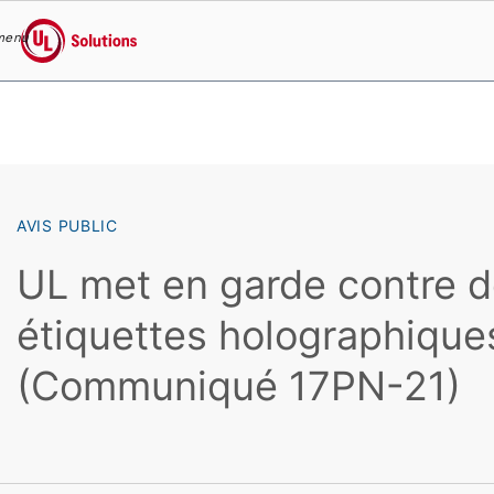
menu
UL Solutions
Skip to main content
AVIS PUBLIC
UL met en garde contre 
étiquettes holographique
(Communiqué 17PN-21)