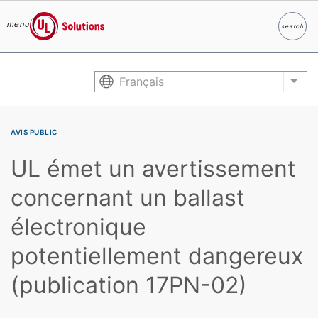
menu
search
Search
UL Solutions
Skip to main content
Français
List
AVIS PUBLIC
UL émet un avertissement
concernant un ballast
électronique
potentiellement dangereux
(publication 17PN-02)