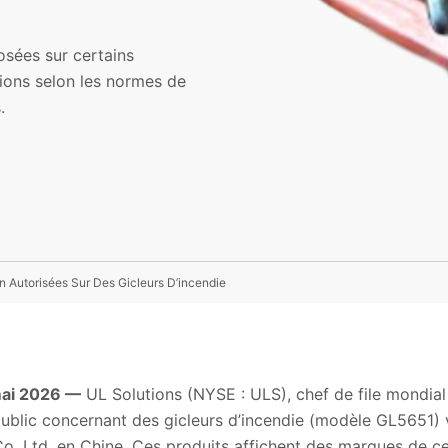
osées sur certains
tions selon les normes de
.
 Autorisées Sur Des Gicleurs D’incendie
mai 2026 —
UL Solutions (NYSE : ULS), chef de file mondial 
public concernant des gicleurs d’incendie (modèle GL5651) 
. Ltd. en Chine. Ces produits affichent des marques de ce