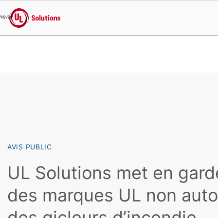
menu
UL Solutions
Skip to main content
AVIS PUBLIC
UL Solutions met en gard
des marques UL non auto
des gicleurs d’incendie