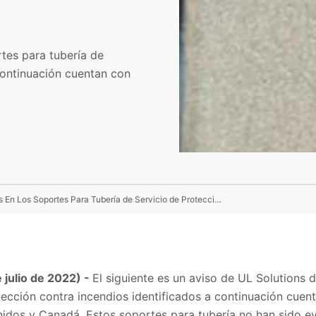
rtes para tubería de
continuación cuentan con
ULSolutions Advierte de Las Marcas UL No Autorizadas En Los Soportes Para Tubería de Servicio de Protección Contra Incen
julio de 2022) -
El siguiente es un aviso de UL Solutions 
otección contra incendios identificados a continuación cue
idos y Canadá. Estos soportes para tubería no han sido e