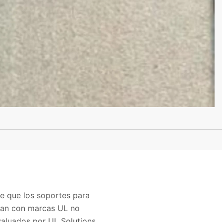
de que los soportes para
ntan con marcas UL no
valuados por UL Solutions