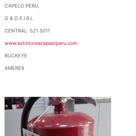
CAPELO PERU,
G & D
E.I.R.L.
CENTRAL: 521 5011
www.extintorescapeloperu.com
BUCKEYE
AMEREX