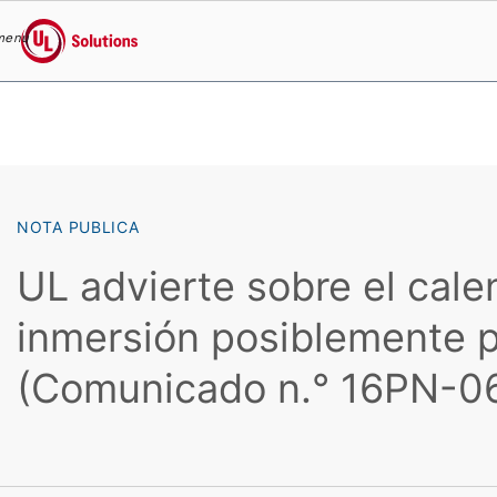
menu
UL Solutions
Skip to main content
NOTA PUBLICA
UL advierte sobre el cale
inmersión posiblemente p
(Comunicado n.° 16PN-0