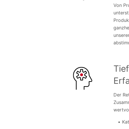
Von Pr
unters
Produk
ganzhei
unsere
abstim
Tie
Erf
Der Ret
Zusamm
wertvo
Ka