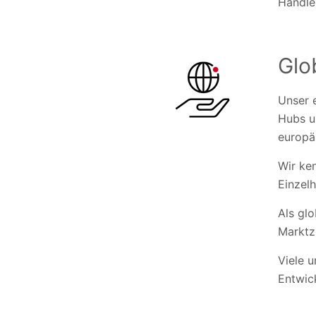
Händler
Glo
Unser 
Hubs un
europä
Wir ke
Einzelh
Als gl
Marktz
Viele u
Entwic