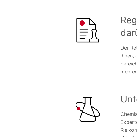
Reg
dar
Der Re
Ihnen, 
bereic
mehrer
Unt
Chemis
Expert
Risiko