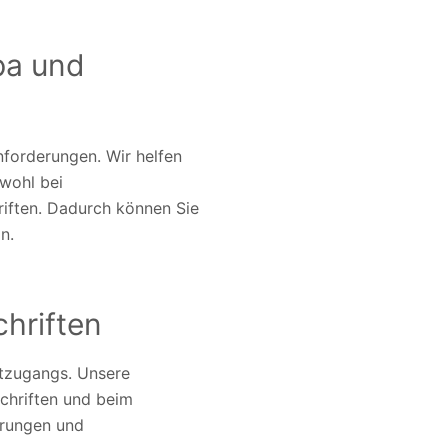
pa und
nforderungen. Wir helfen
owohl bei
riften. Dadurch können Sie
n.
hriften
ktzugangs. Unsere
chriften und beim
erungen und