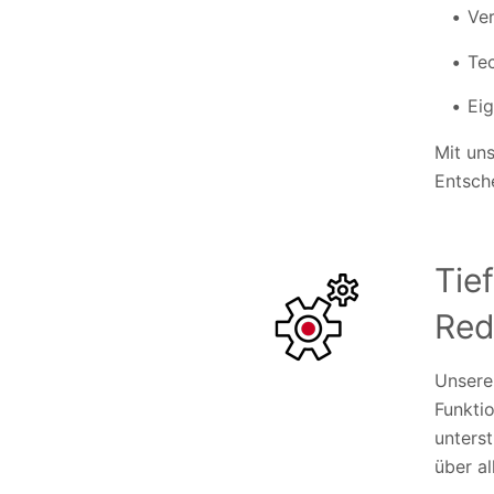
Ver
Te
Ei
Mit un
Entsche
Tie
Red
Unsere
Funkti
unters
über al