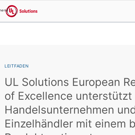
menu
UL Solutions
Skip to main content
LEITFADEN
UL Solutions European Re
of Excellence unterstützt
Handelsunternehmen un
Einzelhändler mit einem b