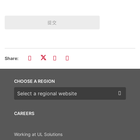
提交
Share:
CHOOSE A REGION
Choose a region
CAREERS
Working at UL Solutions