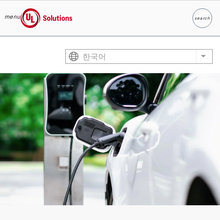
menu
search
찾다
UL Solutions
Skip to main content
한국어
List