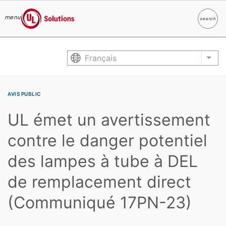
menu
search
Search
UL Solutions
Skip to main content
Français
List
AVIS PUBLIC
UL émet un avertissement
contre le danger potentiel
des lampes à tube à DEL
de remplacement direct
(Communiqué 17PN-23)