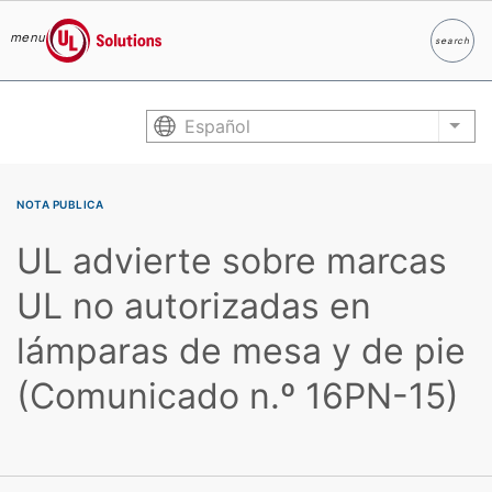
menu
search
Buscar
UL Solutions
Skip to main content
Español
List
NOTA PUBLICA
UL advierte sobre marcas
UL no autorizadas en
lámparas de mesa y de pie
(Comunicado n.º 16PN-15)