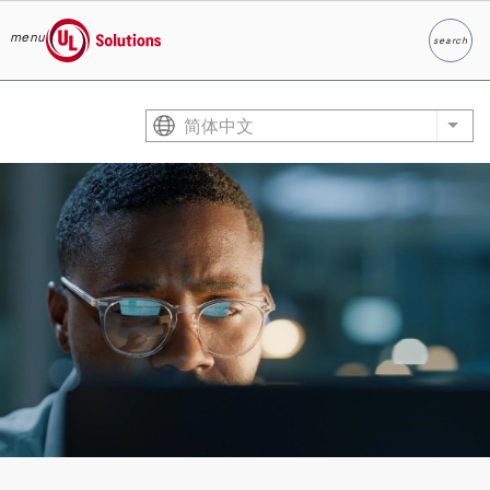
menu
search
Search
UL Solutions
Skip to main content
简体中文
List