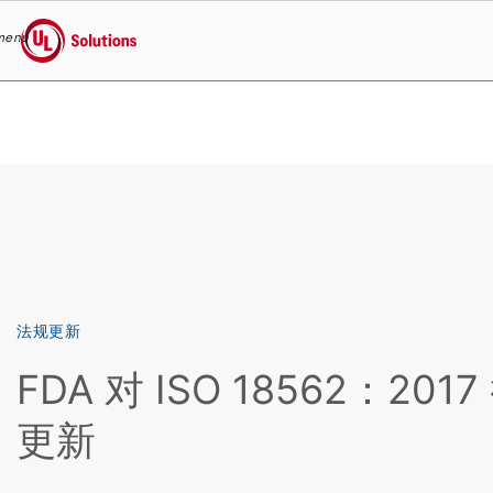
menu
UL Solutions
Skip to main content
法规更新
FDA 对 ISO 18562：20
更新