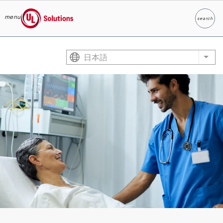
menu
search
検索
UL Solutions
Skip to main content
日本語
List