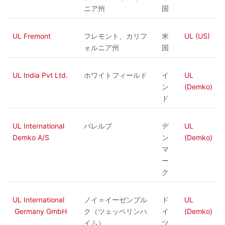
ニア州
国
UL Fremont
フレモント、カリフ
米
UL (US)
ォルニア州
国
UL India Pvt Ltd.
ホワイトフィールド
イ
UL
ン
(Demko)
ド
UL International
バレルプ
デ
UL
Demko A/S
ン
(Demko)
マ
ー
ク
UL International
ノイ＝イーゼンブル
ド
UL
Germany GmbH
ク（ツェッペリンハ
イ
(Demko)
イム）
ツ