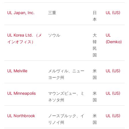
UL Japan, Inc.
三重
日
UL (US)
本
UL Korea Ltd. （メ
ソウル
大
UL
インオフィス）
韓
(Demko)
民
国
UL Melville
メルヴィル、ニュー
米
UL (US)
ヨーク州
国
UL Minneapolis
マウンズビュー、ミ
米
UL (US)
ネソタ州
国
UL Northbrook
ノースブルック、イ
米
UL (US)
リノイ州
国