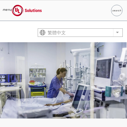
menu
search
Search
UL Solutions
Skip to main content
繁體中文
List