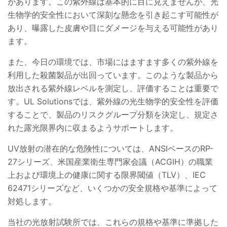
があります。この紫外線は基本的に目に見えませんが、光
生物学的安全性において深刻な懸念を引き起こす可能性が
あり、曝露した皮膚や目にダメージを与える可能性があり
ます。
また、今日の環境では、市場にはますます多くの紫外線を
利用した殺菌製品が出回っています。このような製品から
放出される紫外線レベルを測定し、評価することは重要で
す。UL Solutionsでは、紫外線の光生物学的安全性を評価
することで、製品のリスクグループ分類を決定し、規定さ
れた露光限界内に収まるようサポートします。
UV放射の潜在的な危険性については、ANSIベースのRP-
27シリーズ、米国産業衛生専門家会議（ACGIH）の職業
上および環境上の健康に関する限界閾値（TLV）、IEC
62471シリーズなど、いくつかの安全規格や基準によって
対処します。
当社の光放射試験所では、これらの規格や基準に準拠した