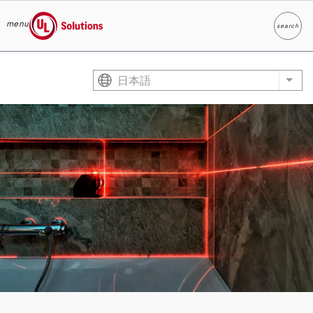
menu
search
検索
UL Solutions
Skip to main content
日本語
List