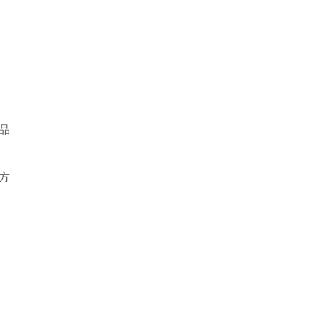
。
品
方