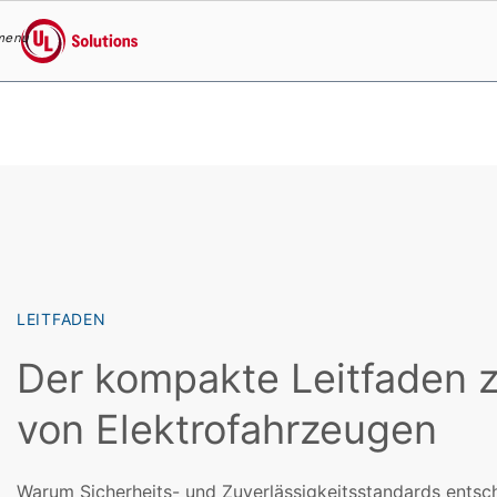
menu
UL Solutions
Skip to main content
LEITFADEN
Der kompakte Leitfaden 
von Elektrofahrzeugen
Warum Sicherheits- und Zuverlässigkeitsstandards entsch