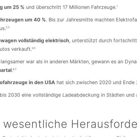
eg um 25 %
und überschritt 17 Millionen Fahrzeuge.
1
ofahrzeugen um 40 %
. Bis zur Jahresmitte machten Elektro
us.
2,3
wagen vollständig elektrisch
, unterstützt durch fortschrit
tos verkauft.
4,5
langsamer war als in anderen Märkten, gewann es an Dyna
artal
.
6,7
trofahrzeuge in den USA
hat sich zwischen 2020 und Ende 
 bis 2030 eine vollständige Ladeabdeckung in Städten und 
i wesentliche Herausford