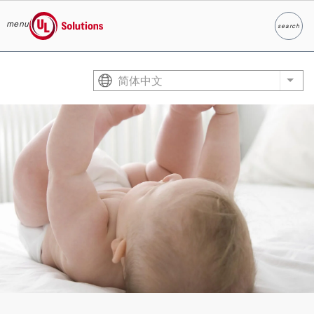
menu
search
Search
UL Solutions
Skip to main content
简体中文
List