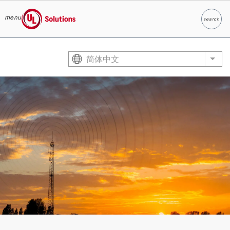
menu
search
Search
UL Solutions
Skip to main content
简体中文
List