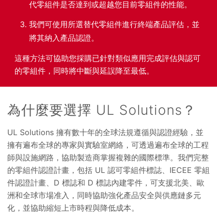
代零組件是否達到或超越您目前零組件的性能。
我們可使用所選替代零組件進行終端產品評估，並
將其納入產品認證。
這種方法可協助您採購已針對類似應用完成評估與認可
的零組件，同時將中斷與延誤降至最低。
為什麼要選擇 UL Solutions？
UL Solutions 擁有數十年的全球法規遵循與認證經驗，並
擁有遍布全球的專家與實驗室網絡，可透過遍布全球的工程
師與設施網路，協助製造商掌握複雜的國際標準。我們完整
的零組件認證計畫，包括 UL 認可零組件標誌、IECEE 零組
件認證計畫、D 標誌和 D 標誌內建零件，可支援北美、歐
洲和全球市場准入，同時協助強化產品安全與供應鏈多元
化，並協助縮短上市時程與降低成本。