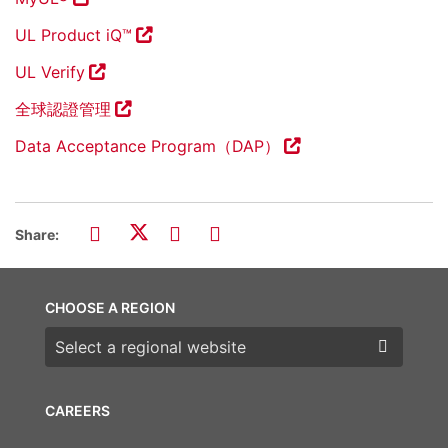
UL Product iQ™
UL Verify
全球認證管理
Data Acceptance Program（DAP）
Share:
CHOOSE A REGION
Choose a region
CAREERS