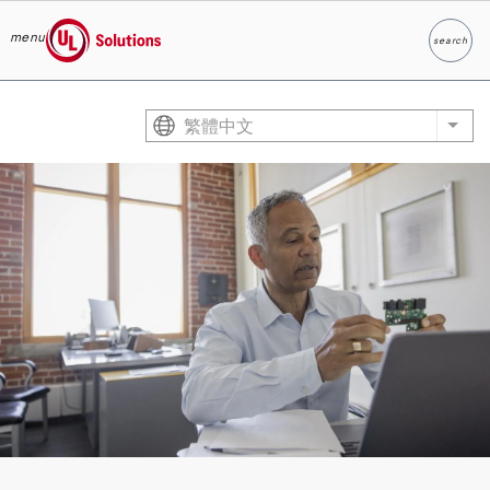
menu
search
Search
UL Solutions
Skip to main content
繁體中文
List