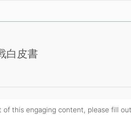
戰白皮書
 of this engaging content, please fill ou