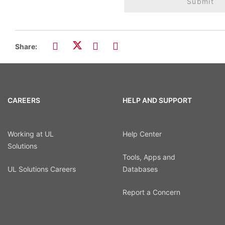
Submit
Share:
CAREERS
HELP AND SUPPORT
Working at UL
Help Center
Solutions
Tools, Apps and
UL Solutions Careers
Databases
Report a Concern