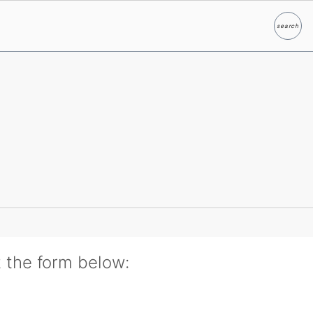
search
Search
t the form below: