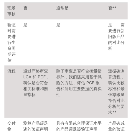
现场
否
通常是
否**
审核
验证
是
是
是——需
时需
要进行新
要进
旧版产品
行生
的对比分
命周
析
期评
估
流程
通过严格审查
除了审查是否符合衡量指
遵循碳测
LCA 和 PCF，
标外，我们还采用基于风
算流程，
确认是否符合
险的方法，评估 PCF 报
确认比较
相关标准和衡
告和所用主要数据的真实
标准和最
量指标
性
低减碳量
符合对比
分析的要
求**
交付
测算产品碳足
具有有限或合理保证水平
产品碳减
物
迹的验证声明
的产品碳足迹验证声明
量的验证