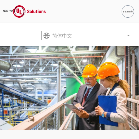
menu
search
Search
UL Solutions
Skip to main content
简体中文
List