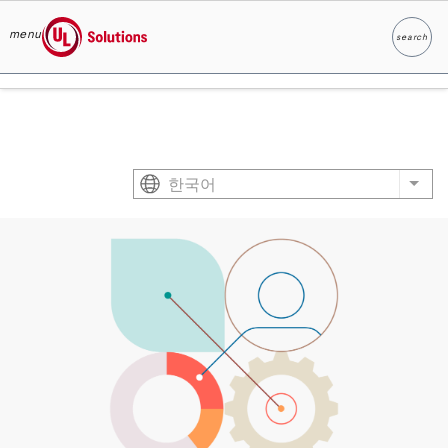
menu
search
찾다
UL Solutions
Skip to main content
한국어
List