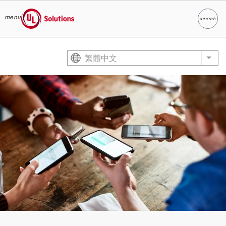
menu
search
Search
UL Solutions
Skip to main content
繁體中文
List