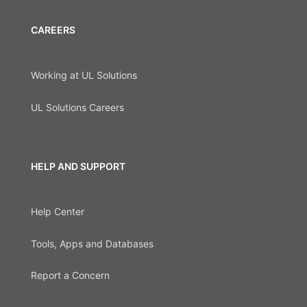
CAREERS
Working at UL Solutions
UL Solutions Careers
HELP AND SUPPORT
Help Center
Tools, Apps and Databases
Report a Concern