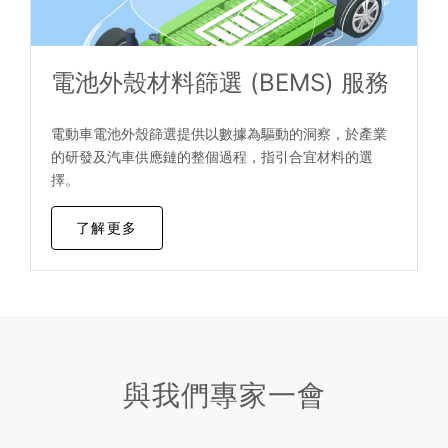
電池外殼材料篩選 (BEMS) 服務
電動車電池外殼篩選提供以數據為驅動的洞察，於產業
的研發及汽車供應鏈的整個過程，指引合宜材料的選
擇。
了解更多
與我們專家一會