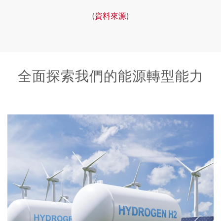
(
資料來源
)
全面探索我們的能源轉型能力