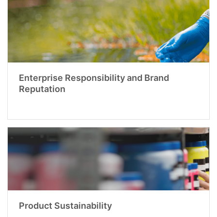
Enterprise Responsibility and Brand
Reputation
Product Sustainability