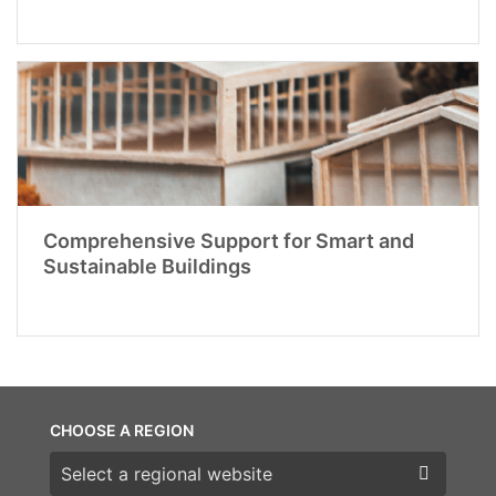
Comprehensive Support for Smart and
Sustainable Buildings
CHOOSE A REGION
Choose a region