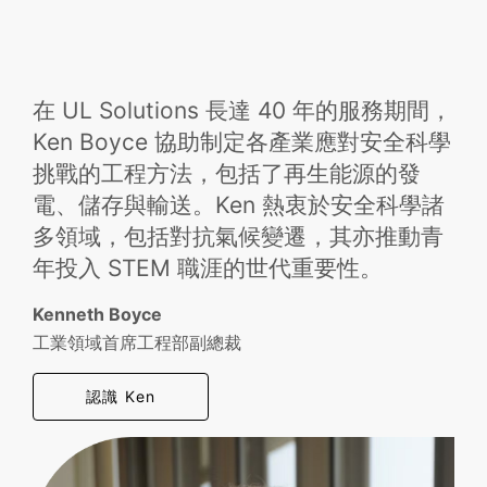
在 UL Solutions 長達 40 年的服務期間，
Ken Boyce 協助制定各產業應對安全科學
挑戰的工程方法，包括了再生能源的發
電、儲存與輸送。Ken 熱衷於安全科學諸
多領域，包括對抗氣候變遷，其亦推動青
年投入 STEM 職涯的世代重要性。
Kenneth Boyce
工業領域首席工程部副總裁
認識 Ken