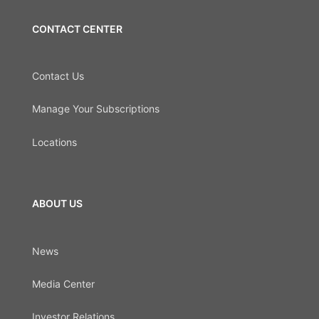
CONTACT CENTER
Contact Us
Manage Your Subscriptions
Locations
ABOUT US
News
Media Center
Investor Relations