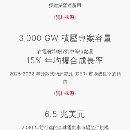
獲建築營運所用
(
資料來源
)
3,000 GW 積壓專案容量
在電網並網佇列中等待處理
15% 年均複合成長率
2025-2032 年分散式能源資源 (DER) 市場成長率的預
估
(
資料來源
)
6.5 兆美元
2030 年前可達的全球電動車市場預估規模