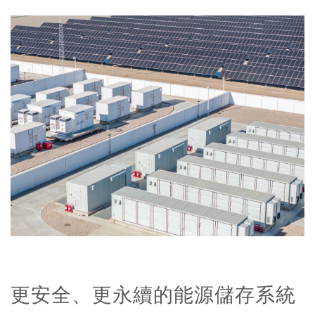
更安全、更永續的能源儲存系統