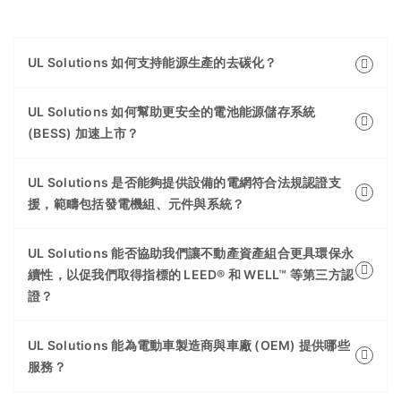
UL Solutions 如何支持能源生產的去碳化？
UL Solutions 如何幫助更安全的電池能源儲存系統
(BESS) 加速上市？
UL Solutions 是否能夠提供設備的電網符合法規認證支
援，範疇包括發電機組、元件與系統？
UL Solutions 能否協助我們讓不動產資產組合更具環保永
續性，以促我們取得指標的 LEED® 和 WELL™ 等第三方認
證？
UL Solutions 能為電動車製造商與車廠 (OEM) 提供哪些
服務？