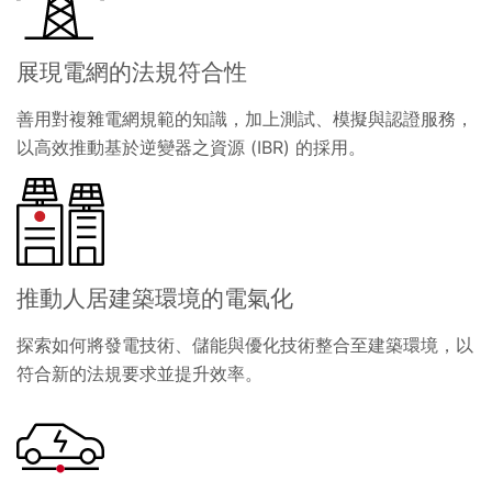
展現電網的法規符合性
善用對複雜電網規範的知識，加上測試、模擬與認證服務，
以高效推動基於逆變器之資源 (IBR) 的採用。
推動人居建築環境的電氣化
探索如何將發電技術、儲能與優化技術整合至建築環境，以
符合新的法規要求並提升效率。