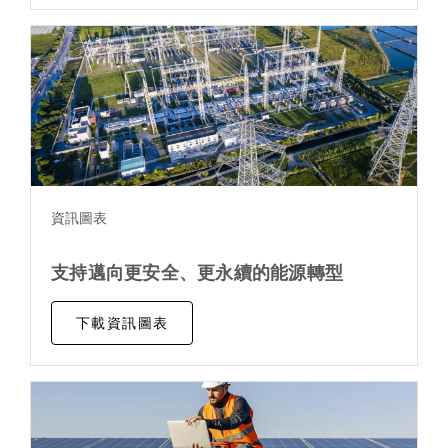
資訊圖表
支持邁向更安全、更永續的能源轉型
下載資訊圖表