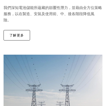
我們深知電池儲能所蘊藏的顛覆性潛力，並藉由全方位策略
服務，以在製造、安裝及使用前、中、後各階段降低風
險。
了解更多