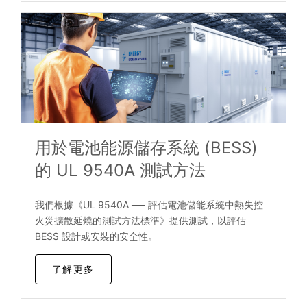
用於電池能源儲存系統 (BESS)
的 UL 9540A 測試方法
我們根據《UL 9540A ── 評估電池儲能系統中熱失控
火災擴散延燒的測試方法標準》提供測試，以評估
BESS 設計或安裝的安全性。
了解更多