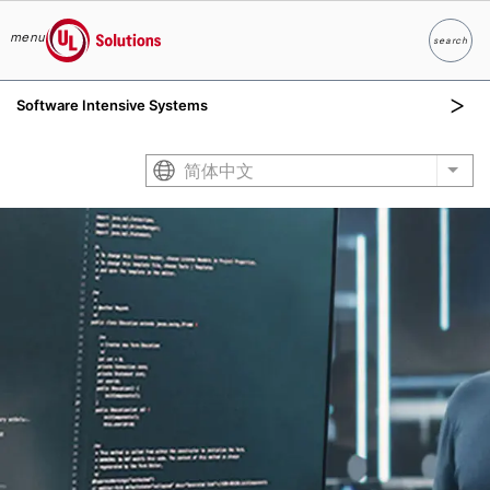
menu
search
Search
UL Solutions
Software Intensive Systems
Skip to main content
简体中文
List