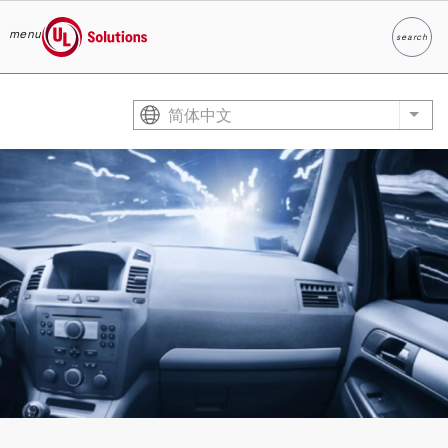
menu
search
Search
UL Solutions
Skip to main content
简体中文
List