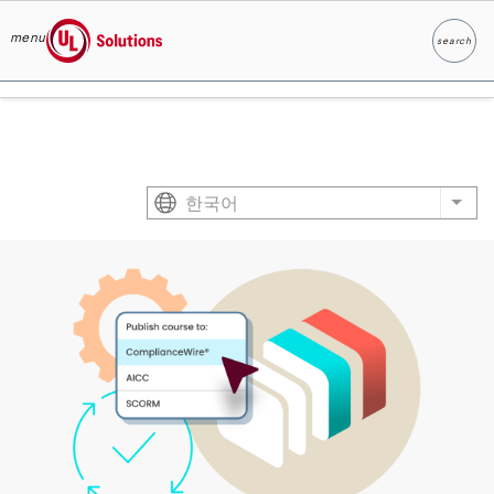
menu
search
찾다
UL Solutions
Skip to main content
한국어
List