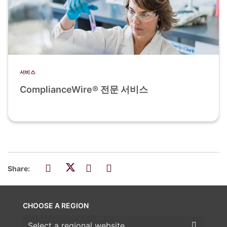
서비스
ComplianceWire® 전문 서비스
Share:
CHOOSE A REGION
Choose a region