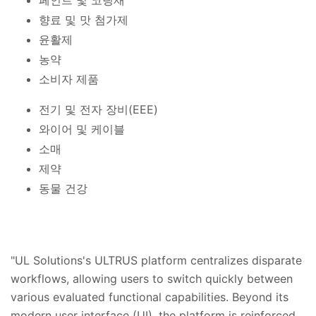
향료 및 맛 첨가제
윤활제
농약
소비자 제품
전기 및 전자 장비(EEE)
와이어 및 케이블
소매
제약
동물 건강
"UL Solutions's ULTRUS platform centralizes disparate
workflows, allowing users to switch quickly between
various evaluated functional capabilities. Beyond its
modern user interface (UI), the platform is reinforced