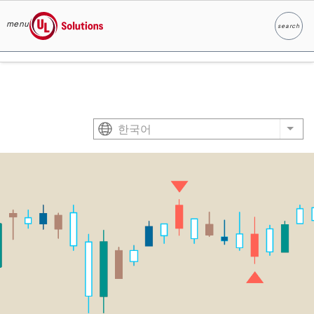
menu
search
찾다
UL Solutions
Skip to main content
한국어
List