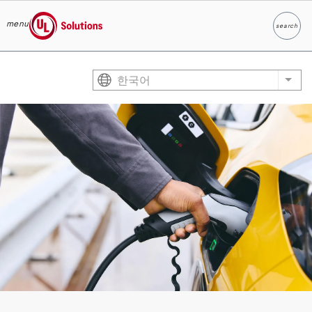
menu
search
찾다
UL Solutions
Skip to main content
한국어
List