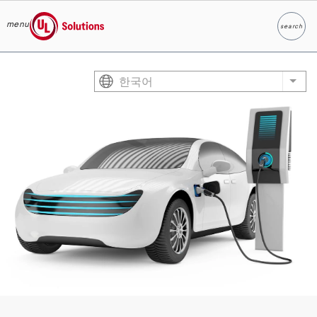
menu
search
찾다
UL Solutions
Skip to main content
한국어
List