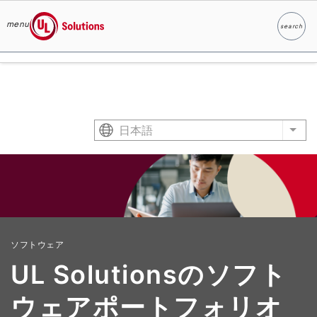
menu
search
検索
UL Solutions
Skip to main content
日本語
List
ソフトウェア
UL Solutionsのソフト
ウェアポートフォリオ