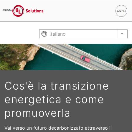
menu
search
Ricerc
UL Solutions
Skip to main content
Italiano
List
Cos'è la transizione
energetica e come
promuoverla
Vai verso un futuro decarbonizzato attraverso il