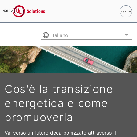
menu
search
Ricerc
UL Solutions
Skip to main content
Italiano
List
Cos'è la transizione
energetica e come
promuoverla
Vai verso un futuro decarbonizzato attraverso il