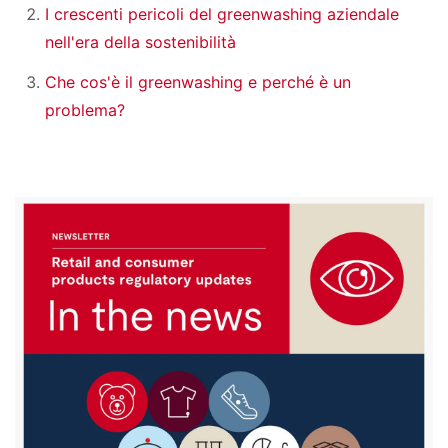
I crescenti pericoli del greenwashing aziendale
nell'era della sostenibilità
Che cos'è il greenwashing e perché è un
problema?