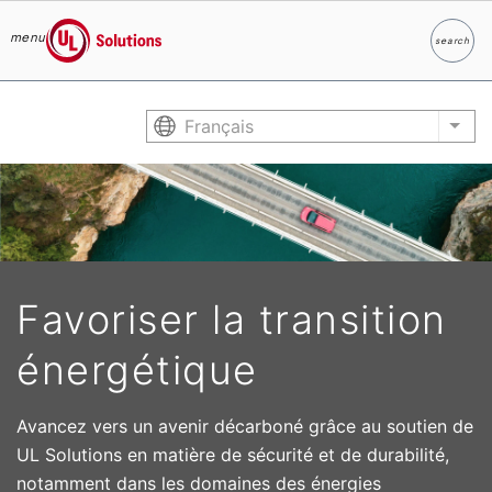
menu
search
Search
UL Solutions
Skip to main content
Français
List
Favoriser la transition
énergétique
Avancez vers un avenir décarboné grâce au soutien de
UL Solutions en matière de sécurité et de durabilité,
notamment dans les domaines des énergies