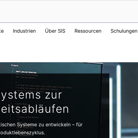
te
Industrien
Über SIS
Ressourcen
Schulungen
Systems zur
eitsabläufen
itischen Systeme zu entwickeln – für
roduktlebenszyklus.