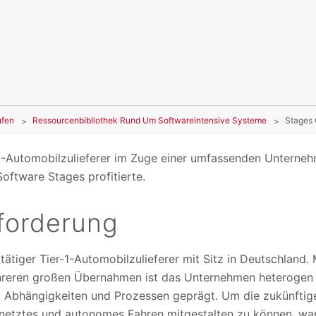
ufen
Ressourcenbibliothek Rund Um Softwareintensive Systeme
Stages 
r-1-Automobilzulieferer im Zuge einer umfassenden Unterne
ftware Stages profitierte.
forderung
 tätiger Tier-1-Automobilzulieferer mit Sitz in Deutschland.
hreren großen Übernahmen ist das Unternehmen heterogen s
n, Abhängigkeiten und Prozessen geprägt. Um die zukünfti
netztes und autonomes Fahren mitgestalten zu können, wan