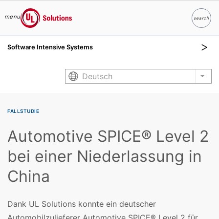
menu
search
Suche
UL Solutions
Software Intensive Systems
Skip to main content
Deutsch
List
FALLSTUDIE
Automotive SPICE® Level 2
bei einer Niederlassung in
China
Dank UL Solutions konnte ein deutscher
Automobilzulieferer Automotive SPICE® Level 2 für