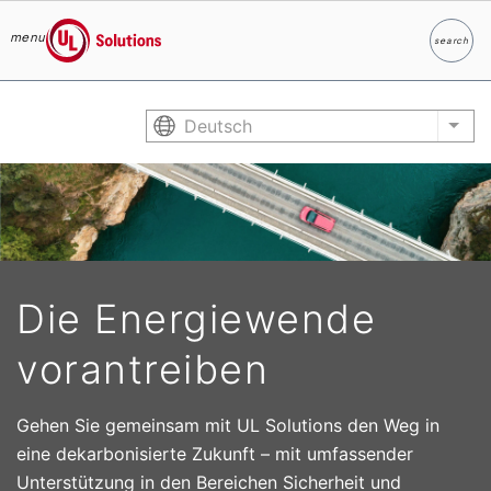
menu
search
Suche
UL Solutions
Skip to main content
Deutsch
List
Die Energiewende
vorantreiben
Gehen Sie gemeinsam mit UL Solutions den Weg in
eine dekarbonisierte Zukunft – mit umfassender
Unterstützung in den Bereichen Sicherheit und